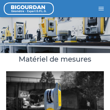
D
É
P
L
Moyens matériels
I
E
R
L
A
Matériel de mesures
N
A
V
I
G
A
T
I
O
N